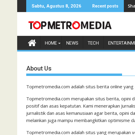
Skip
Sha
Sabtu, Agustus 8, 2026
Recent posts
to
content
HOME
NEWS
TECH
ENTERTAINM
About Us
Topmetromedia.com adalah situs berita online yang 
Topmetromedia.com merupakan situs berita, opini d
positif dan asas kepatutan. Kami menerapkan Jurnali
jurnalistik dan asas kemanusiaan agar berita, opini da
melainkan juga mampu membangkitkan optimisme dan 
Topmetromedia.com adalah situs yang merupakan ver